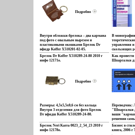
переплет, 240
Тираж: 520 эк
Подробно
(~145х217 мм)
Внутри обложки-брелока – два кармана
В монографии
под фото с овальным вырезом и
теоретические
пластиковыми окошками Брелок Dr
управления и
вфядр Koffer X510201-02-05.
скользящих р
систем с пери
Брелок Dr Koffer X510289-24-80 2010 г
Как провести
избыточным 
инфо 12171o.
Шпаргалки дл
Полученные т
результаты я
решения задач
управления 
синхронным 
Подробно
Разработаны 
высококачес
обеспеченных
в непрерывном
временивкощл
Размеры: 4,5х5,5х0,6 см без кольца
Переводчик: 
полно исполь
Внутри 3 отделения для фото Брелок
"Шпаргалки д
элементов эл
Dr вфядш Koffer X510289-24-80.
ваши "карман
решения пост
решении самы
управления Д
деловой, да и
Брелок Neri Karra 0023_2_54_23 2010 г
Бизнес в стил
преподавател
Ничего лишне
инфо 12178o.
книга, 2006 г
и студентов с
главное! Част
ISBN 5-94015-