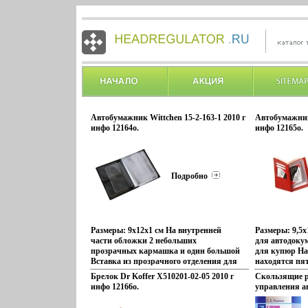
Автобумажник Wittchen 15-2-163-1 2010 г
Автобумажник 
инфо 12164o.
инфо 12165o.
Подробно
Размеры: 9х12х1 см На внутренней
Размеры: 9,5x
части обложки 2 небольших
для автодокум
прозрачных кармашка и один большой
для купюр На
Вставка из прозрачного отделения для
находятся пят
пластиковой карты, 4 прозрачных
другом - два 
Брелок Dr Koffer X510201-02-05 2010 г
Скользящие р
отделений для документов вфядл и
инфо 12166o.
управления 
файла.
синхронным 
Издательство: