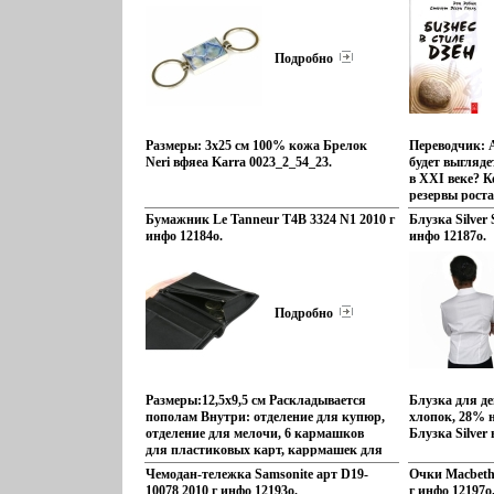
технических в
собрания? Вс
Формат: 84x10
специализиру
Знаете ли вы,
12183o.
управления, 
рабочую групп
электроприво
сотрудников 
Подробно
Автор Сергей
Сможете ли в
между участн
плодотворное
посвкощотавл
собранные в 
Размеры: 3х25 см 100% кожа Брелок
Переводчик: 
сделать ваши
Neri вфяеа Karra 0023_2_54_23.
будет выгляд
эффективными
в XXI веке? К
Didier Noye.
резервы роста
конкурентны
Бумажник Le Tanneur T4B 3324 N1 2010 г
Блузка Silver
исчерпаны, в 
инфо 12184o.
инфо 12187o.
остается неис
творчества и 
Занимаясь тем
человек уже н
общепринятом
Подробно
так, как хоче
свою жизнь, п
совершенное п
вкощпискусст
предпринимате
Размеры:12,5х9,5 см Раскладывается
Блузка для д
дзен-предпри
пополам Внутри: отделение для купюр,
хлопок, 28% 
дело и жизнь
отделение для мелочи, 6 кармашков
Блузка Silver
книги Рон Ру
для пластиковых карт, каррмашек для
- руководите
сим-карты, 2 прозрачных отделения
Чемодан-тележка Samsonite арт D19-
Очки Macbeth 
Чая" (The Rep
для документов, 2 потайных
10078 2010 г инфо 12193o.
г инфо 12197o
рубеже веков