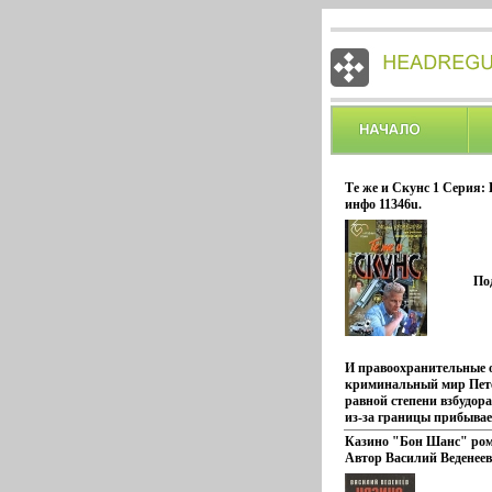
Те же и Скунс 1 Серия:
инфо 11346u.
По
И правоохранительные 
криминальный мир Пете
равной степени взбудор
из-за границы прибывае
таинственный киллер п
Казино "Бон Шанс" ром
Скунс Никто не видел ег
Автор Василий Веденеев
знает его имени… Тбыъй
он не делает ошибок и н