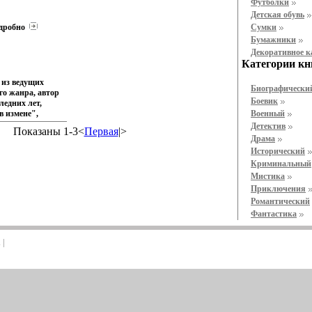
Футболки
ротивником
сборник включены два романа -
Детская обувь
тву `Эгида
"Смерть майора Черила" -
е по
детективный дебют Джона Пенна (1982)
дробно
Cумки
оренению Особо
и "Роковой триместр" (1984) Перевод с
Бумажники
торитетов!
английского Автор Джон Пенн John
Декоративное 
ия Семенова
Penn.
Категории кн
граде Окончила
т авиационного
 из ведущих
ломом
Биографически
о жанра, автор
982 году Десять
Боевик
ледних лет,
льности Выхода
в измене",
Военный
улетают" ,
з правил",
Детектив
тность автору
Показаны 1-3<
Первая
|>
ое поле" и др
Драма
й
ыва, связанного
Исторический
 историческому
Криминальный
я к
ьной жизни
Мистика
анс" - первый
Приключения
енный
Романтический
ман писателя
Фантастика
.
u
|