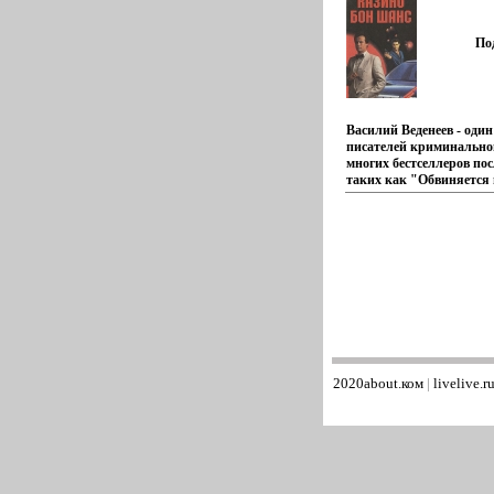
следов… Вот с каким п
предстоит схватка агенс
плюс` - секретной служб
По
неконструктивному иск
одиозных преступных ав
Часть 1 - 2 Авторы Мар
Родилась в Ленингвйио
Ленинградский институ
Василий Веденеев - один
приборостроения с дип
писателей криминальног
инженера-электрика в 1
многих бестселлеров пос
лет работала по специа
таких как "Обвиняется 
первой книги ( "Лебеди 
"Получатель", "Игра бе
1989) ждала 9 лет Извес
"быщмеЛабиринт", "Дик
Елена Милкова Валери
После небольшого перер
Воскобойников.
с интересом писателя к
триллеру, автор вернулс
современной криминал
России "Казино "Бон Ш
после перерыва соврем
криминальный вйзцтро
Автор Василий Веденеев
2020about.ком
|
livelive.r