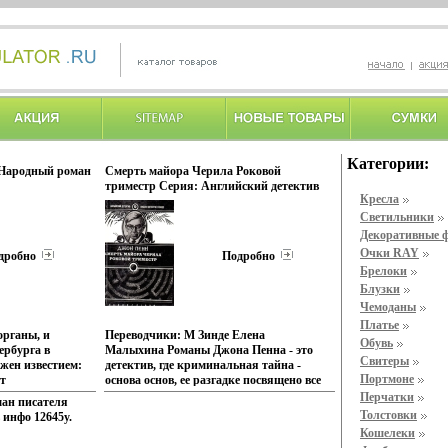
Категории:
 Народный роман
Смерть майора Черила Роковой
триместр Серия: Английский детектив
Кресла
инфо 8761x.
Светильники
Декоративные 
Очки RAY
дробно
Подробно
Брелоки
Блузки
Чемоданы
Платье
органы, и
Переводчики: М Зинде Елена
Обувь
рбурга в
Малыхина Романы Джона Пенна - это
Свитеры
ажен известием:
детектив, где криминальная тайна -
Портмоне
т
основа основ, ее разгадке посвящено все
о прозвищу
внимание автора, действующих лиц и
Перчатки
ан писателя
о, никто не
читателей Действие романов
Толстовки
 инфо 12645y.
голько то, что
быцьобычно разворачивается и в
Кошелеки
е оставляет
английской провинции, и в Лондоне В