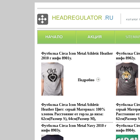
Футболка Circa Icon Metal Athletic Heather
Футболка Circ
2010 г инфо 8901y.
инфо 8902y.
Подробно
Футболка Circa Icon Metal Athletic
Футболка Circ
Heather Цвет: серый Материал: 100%
серый Матери
хлопок Расстояние от горла до низа:
Расстояние от
62см(Размер S), 64см(Размер M),
62см(Размер S
66см(Размер L) Ширина: 44см(Размер
66см(Размер 
Футболка Circa Icon Metal Navy 2010 г
Футболка Circ
S), 46см(Размер M), 48см(Размер L)бьцгс
S), 46см(Разм
инфо 8903y.
инфо 8904y.
Производитель: Circa Размеры: L, M, S
Производител
1999 – это год рождения CIRCA
1999 – это г