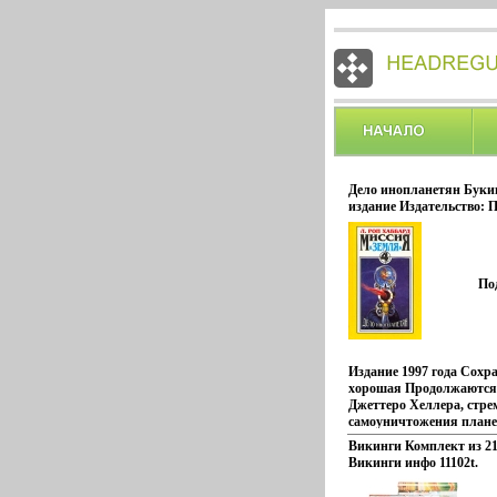
Дело инопланетян Буки
издание Издательство: П
Твердый переплет, 336 с
260-6 Тираж: 10000 экз 
(~130х205 мм) инфо 2070
По
Издание 1997 года Сохр
хорошая Продолжаются
Джеттеро Хеллера, стре
самоуничтожения планет
противник, коварный С
Викинги Комплект из 21
постоянно попадает впро
Викинги инфо 11102t.
гбыщгвлупости и жаднос
есть еще оружие-возлюб