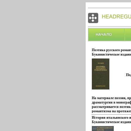
Поэтика русского рома
Букинистическое издани
Хорошая Издательство: 
Твердый переплет, 376 с
экз Формат: 84x108/32 (
инфо 6094u.
По
На материале поэзии, п
драматургии в моногра
рассматривается поэтик
романтизма на протяже
трети XIX в Анализиру
История итальянского и
романтические произве
Букинистическое издани
Баратынского, Лермонт
Очень хорошая Издатель
Козлова, Рылеева, Бесту
2000 г Твердый переплет,