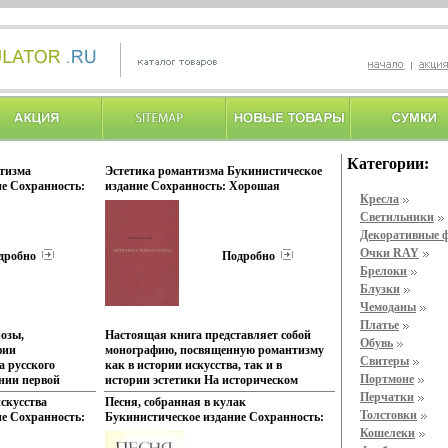
Категории:
нтизма
Эстетика романтизма Букинистическое
е Сохранность:
издание Сохранность: Хорошая
Кресла
Наука, 1976 г
Издательство: Искусство, 1966 г Твердый
тр Тираж: 11000
переплет, 404 стр Тираж: 14000 экз
Светильники
~130х205 мм)
Формат: 60x84/16 (~143х205 мм) инфо
Декоративные 
13577u.
Очки RAY
дробно
Подробно
Брелоки
Блузки
Чемоданы
Платье
розы,
Настоящая книга представляет собой
Обувь
фии
монографию, посвященную романтизму
Свитеры
а русского
как в истории искусства, так и в
Портмоне
нии первой
истории эстетики На историческом
ются
материале автор стремился к
Перчатки
скусства
Песня, собранная в кулак
дения Пушкина,
постановке теоретических вопросов,
Толстовки
е Сохранность:
Букинистическое издание Сохранность:
ова, Ибыеи
актуальныбыщщхх для науки Главная
ство: Радуга,
Хорошая Издательство: Московский
Кошелеки
жева-
задача работы - типологическое
 534 стр ISBN 5-
рабочий, 1965 г Мягкая обложка, 104 стр