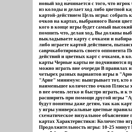
новый ход начинается с того, что игрок
из колоды и делает ход либо цветной ка
картой-действием Цель игры: собрать 
очков на картах, выбранного Вами цвета
кого в конце игры будет самый высокий
помнить что, делая ход, Вы должны выб
выкладываете карту с очками и набирае
либо играете картой действием, пытаяс
саврчкаботировать своего оппонента П
действий и цветных карт с очками, в ко
карты Черные карты не подчиняются п
можно играть вне очереди В правилах и
четырех разных вариантов игры в "Арн
"Арне" минимум: выигрывает тот, кто 
наименьшее количество очков Плюсы эт
в нее очень легко и быстро играть, и к 
расширить при помощи другой игры "А
будут понятны даже детям, так как карт
у игры универсальные цветные правила
схематическое визуальное объяснение 
картах Характеристики: Количество иг
Продолжительность игры: 10-25 минут 