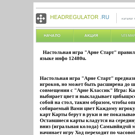
Настольная игра "Арне Старт" правил
языке инфо 12480u.
Настольная игра "Арне Старт" предназ
игроков, но может быть расширена до ш
совмещении с "Арне Классик" Игра: К
выбирает цвет и выкладывает цвбыщэс
собой на стол, таким образом, чтобы о
собираемый Вами цвет Каждому игроку 
карт Карты берут в руки и не показыв
Оставшиеся карты кладутся на середин
вниз (игральная колода) Самывйидчй 
начинает игру Ход переходит по часов