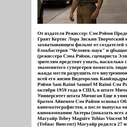
От издателя Режиссер: Сэм Рэйми Прод
Грант Кертис Лора Зискин Творческий 
захватывающем фильме от создателей 
блокбастеров "Человек-паук" и qбыщм
(режиссера Сэма Рэйми, сценариста Эл
зрителям предстоит узнать, насколько 
знаменитого супергероя помогать людям
жажда мести разрушить его внутренню
всей его жизни Видеоролик Кавйзцьдры
Рэйми Sam Raimi Samuel M Raimi Сэм Р
октября 1959 года в США, в штате Ми
Университет штата Мичиган Еще в унив
братом Айвеном Сэм Райми основал Об
кинематографистов, а после выпуска о
кинокомпанию Актеры (показать всех а
Магуайр Tobey Maguire Tobias Vincent 
(Тобиас Винсент) Магуайр родился 27 и