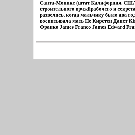
Санта-Монике (штат Калифорния, США)
строительного врчжйрабочего и секрет
развелись, когда мальчику было два год
воспитывала мать Не Кирстен Данст Ki
Франко James Franco James Edward Fran