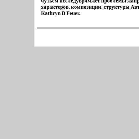
чутьем исследуврчмжет проблемы жанр
характеров, композиции, структуры Ав
Kathryn B Feuer.