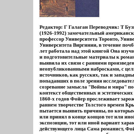
Редактор: Г Галаган Переводчик: Т Бу
(1926-1992) замечательный американс
профессор Университета Торонто, Унив
Университета Виргинии, в течение поч
лет работала над этой книгой Она изуч
и подготовительные материалы к роман
выявила их связи с ранними произведен
неопубликованными набросками, с це
источников, как русских, так и западны
попадавших в поле зрения исследовате
созревание замысла "Войны и мира" по
контекст общественных и эстетических 
1860-х годов Фойер прослеживает заро
раннем творчестве Толстого времен К
пытается выявить причины, по которым
или принял в конце концов тот или ино
экспозиции, тот или иной вариант хара
действующего лица Сама романист, Фо