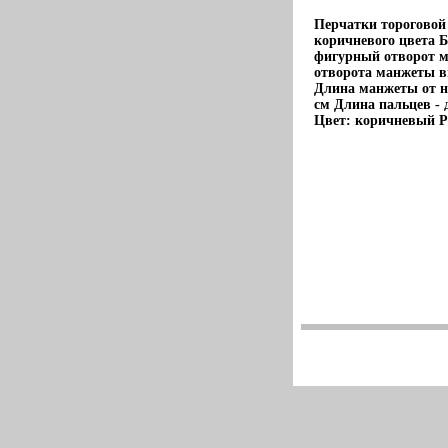
Перчатки тороговой
коричневого цвета Б
фигурный отворот м
отворота манжеты в
Длина манжеты от н
см Длина пальцев -
Цвет: коричневый Р