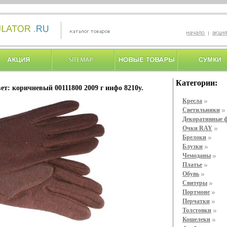
Категории:
ет: коричневый 00111800 2009 г инфо 8210y.
Кресла
Светильники
Декоративные 
Очки RAY
Брелоки
Блузки
Чемоданы
Платье
Обувь
Свитеры
Портмоне
Перчатки
Толстовки
Кошелеки