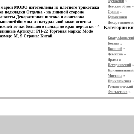
Футболки
Детская обувь
 марки MODO изготовлены из плотного трикотажа
Cумки
ез подкладки Отделка - на лицевой стороне
анжеты Декоративная шлевка и окантовка
Бумажники
ыполнебэбшмны из натуральной кожи ягненка
Декоративное 
ижней точки большого пальца до края перчатки - 4
Категории кн
 длинные Артикул: PH-22 Торговая марка: Modo
азмер: M, S Страна: Китай.
Биографически
Боевик
Военный
Детектив
Драма
Исторический
Криминальный
Мистика
Приключения
Романтический
Фантастика