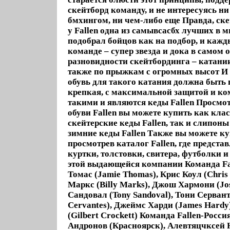
скейтборд команду, и не интересуясь н
бмхингом, ни чем-либо еще Правда, ск
у Fallen одна из самывсасбх лучших в 
подобрал бойцов как на подбор, и кажд
команде – супер звезда и дока в самом 
разновидности скейтбординга – катании
также по прыжкам с огромных высот И 
обувь для такого катания должна быть
крепкая, с максимальной защитой и к
такими и являются кеды Fallen Просмо
обуви Fallen вы можете купить как кла
скейтерские кеды Fallen, так и слипоны 
зимние кеды Fallen Также вы можете ку
просмотрев каталог Fallen, где предста
куртки, толстовки, свитера, футболки и
этой выдающейся компании Команда Fa
Томас (Jamie Thomas), Крис Коул (Chris
Маркс (Billy Marks), Джош Хармони (Jo
Сандовал (Tony Sandoval), Тони Сервант
Cervantes), Джеймс Харди (James Hardy
(Gilbert Crockett) Команда Fallen-Росс
Андронов (Красноярск), Алевтяцчксей