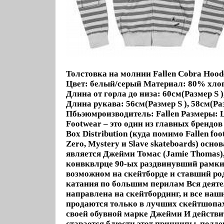
Толстовка на молнии Fallen Cobra Hood
Цвет: белый/серый Материал: 80% хло
Длина от горла до низа: 60см(Размер S 
Длина рукава: 56см(Размер S ), 58см(Р
Пбьэюмроизводитель: Fallen Размеры: L,
Footwear – это один из главных брендов
Box Distribution (куда помимо Fallen fo
Zero, Mystery и Slave skateboards) осно
является Джейми Томас (Jamie Thomas),
конвквлрце 90-ых раздвинувший рамки
возможном на скейтборде и ставший р
катания по большим перилам Вся деяте
направлена на скейтбординг, и все наш
продаются только в лучших скейтшопах
своей обувной марке Джейми И действит
старается блюсти этот принципы, подд