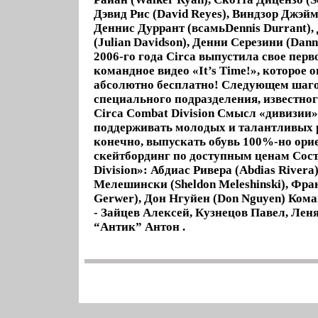
Дэвид Рис (David Reyes), Виндзор Джэйм
Деннис Дуррант (всамьDennis Durrant)
(Julian Davidson), Денни Серезини (Dann
2006-го года Circa выпустила свое пер
командное видео «It’s Time!», которое 
абсолютно бесплатно! Следующем шаго
специального подразделения, известно
Circa Combat Division Смысл «дивизии» 
поддерживать молодых и талантливых р
конечно, выпускать обувь 100%-но ор
скейтбординг по доступным ценам Сос
Division»: Абдиас Ривера (Abdias River
Мелешински (Sheldon Meleshinski), Фра
Gerwer), Дон Нгуйен (Don Nguyen) Кома
- Зайцев Алексей, Кузнецов Павел, Лен
“Антик” Антон .