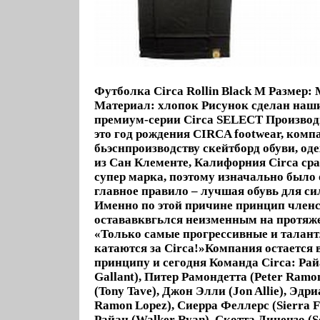
Футболка Circa Rollin Black M Размер:
Материал: хлопок Рисунок сделан наш
премиум-серии Circa SELECT Производи
это год рождения CIRCA footwear, комп
бьэснпроизводству скейтборд обуви, од
из Сан Клементе, Калифорния Circa сра
супер марка, поэтому изначально было
главное правило – лучшая обувь для с
Именно по этой причине принцип членс
остававквгьлся неизменным на протяже
«Только самые прогрессивные и талан
катаются за Circa!»Компания остается 
принципу и сегодня Команда Circa: Рай
Gallant), Питер Рамондетта (Peter Ramon
(Tony Tave), Джон Элли (Jon Allie), Эдр
Ramon Lopez), Сиерра Феллерс (Sierra Fe
Райан (Walker Ryan), Скотта Дицензо (Sc