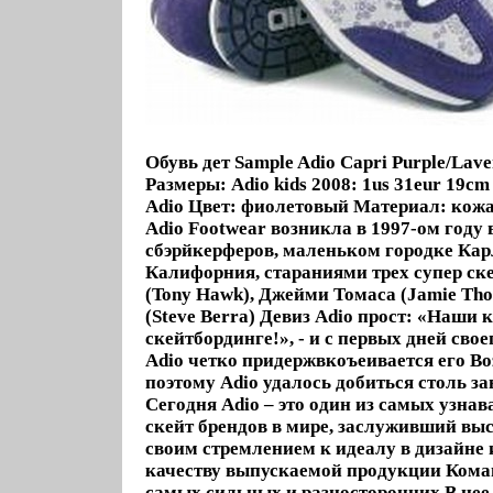
Обувь дет Sample Adio Capri Purple/Lav
Размеры: Adio kids 2008: 1us 31eur 19c
Adio Цвет: фиолетовый Материал: кож
Adio Footwear возникла в 1997-ом году 
сбэрйкерферов, маленьком городке Кар
Калифорния, стараниями трех супер ск
(Tony Hawk), Джейми Томаса (Jamie Th
(Steve Berra) Девиз Adio прост: «Наши 
скейтбординге!», - и с первых дней сво
Adio четко придержвкоъеивается его В
поэтому Adio удалось добиться столь за
Сегодня Adio – это один из самых узна
скейт брендов в мире, заслуживший в
своим стремлением к идеалу в дизайне
качеству выпускаемой продукции Коман
самых сильных и разносторонних В нее 