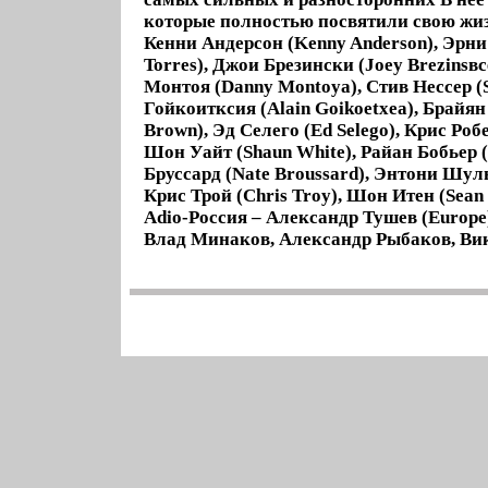
которые полностью посвятили свою жиз
Кенни Андерсон (Kenny Anderson), Эрни 
Torres), Джои Брезински (Joey Brezinsв
Монтоя (Danny Montoya), Стив Нессер (S
Гойкоитксия (Alain Goikoetxea), Брайян
Brown), Эд Селего (Ed Selego), Крис Робе
Шон Уайт (Shaun White), Райан Бобьер (
Бруссард (Nate Broussard), Энтони Шуль
Крис Трой (Chris Troy), Шон Итен (Sean
Adio-Россия – Александр Тушев (Europe
Влад Минаков, Александр Рыбаков, Ви