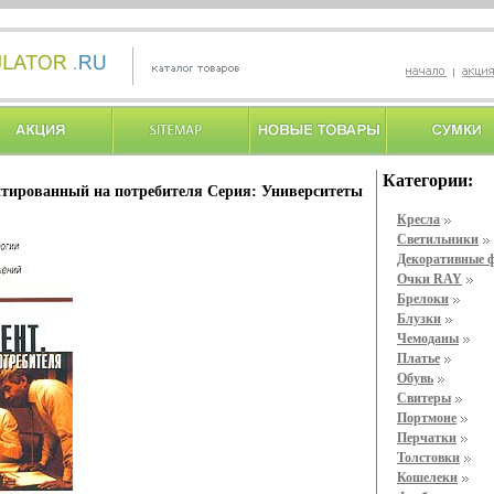
Категории:
нтированный на потребителя Серия: Университеты
.
Кресла
Светильники
Декоративные 
Очки RAY
Брелоки
Блузки
Чемоданы
Платье
Обувь
Свитеры
Портмоне
Перчатки
Толстовки
Кошелеки