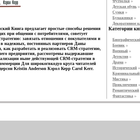
Футболки
Детская обувь
Cумки
Бумажники
Декоративное 
Категории кн
нский Книга предлагает простые способы решения
их при общении с потребителями, советует
стратегию: завязать отношения с покупателями и
Биографически
 в надежных, постоянных партнеров Даны
Боевик
, как разработать и реализовать CRM-стратегию,
Военный
шего предприятия, рассмотрены выдержавшие
Детектив
еализации ныне действующей CRM-стратегии в
Драма
коммерции Для широкогвкодуо круга читателей
Исторический
рсон Kristin Anderson Кэрол Керр Carol Kerr.
Криминальный
Мистика
Приключения
Романтический
Фантастика