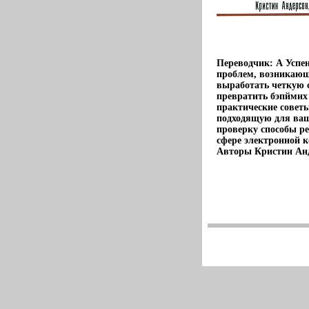
Переводчик: А Успе
проблем, возникающ
выработать четкую 
превратить бэпймих
практические советы
подходящую для ва
проверку способы р
сфере электронной 
Авторы Кристин Анде