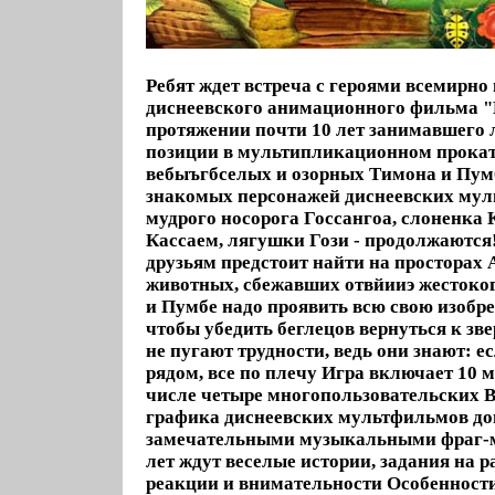
Ребят ждет встреча с героями всемирно
диснеевского анимационного фильма "
протяжении почти 10 лет занимавшего
позиции в мультипликационном прока
вебыъгбселых и озорных Тимона и Пумб
знакомых персонажей диснеевских мул
мудрого носорога Госсангоа, слоненка 
Кассаем, лягушки Гози - продолжаются!
друзьям предстоит найти на просторах
животных, сбежавших отвйииэ жесток
и Пумбе надо проявить всю свою изобре
чтобы убедить беглецов вернуться к зв
не пугают трудности, ведь они знают: е
рядом, все по плечу Игра включает 10 м
числе четыре многопользовательских 
графика диснеевских мультфильмов до
замечательными музыкальными фраг-м
лет ждут веселые истории, задания на р
реакции и внимательности Особенности