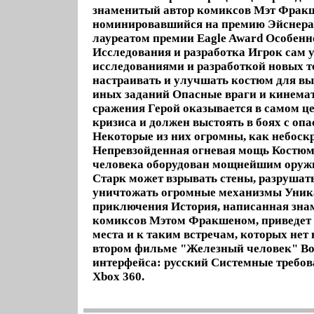
знаменитый автор комиксов Мэт Фрак
номинировавшийся на премию Эйснера
лауреатом премии Eagle Award Особенн
Исследования и разработка Игрок сам 
исследованиями и разработкой новых т
настраивать и улучшать костюм для вы
иных заданий Опасные враги и кинем
сражения Герой оказывается в самом ц
кризиса и должен выстоять в боях с о
Некоторые из них огромны, как небоск
Непревзойденная огневая мощь Костюм
человека оборудован мощнейшим оруж
Старк может взрывать стены, разрушать
уничтожать огромные механизмы Уни
приключения История, написанная зн
комиксов Мэтом Фракшеном, приведет г
места и к таким встречам, которых нет 
втором фильме "Железный человек" Во
интерфейса: русский Системные требо
Xbox 360.