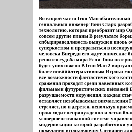
Во второй части Iron Man обаятельный
гениальный инженер Тони Старк разра
технологию, которая преобразит мир Од
совсем другие планы В результате борец
спбырнраведливость вынужден вновь об
суперкостюм и превратиться в несокр
человека Впереди его ждут эпические б
решится судьба мира Если Тони потерпи
будет уничтожено В Iron Man 2 виртуал
более инвйййлтерактивным Игроки мог
все возможности фантастического кост
сражения проходят среди навеянных к
фильмами футуристических пейзажей 
разрушаемости окружения, каждая стыч
оставляет незабываемые впечатления Г
стреляет, но и дерется, используя прием
происходит непринужденно и легко бла
усовершенствованной системе управлен
модернизации которой разработчики у
пожелания игроковврчцч Сценарий для