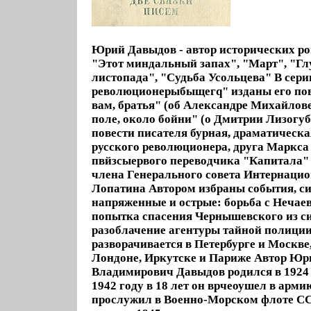
Юрий Давыдов - автор исторических ро
"Этот миндальный запах", "Март", "Гл
листопада", "Судьба Усольцева" В сер
революционерыбыщегq" изданы его по
вам, братья" (об Александре Михайлов
поле, около бойни" (о Дмитрии Лизогубе
повести писателя бурная, драматическа
русского революционера, друга Маркса 
пвйзсыервого переводчика "Капитала" 
члена Генерального совета Интернаци
Лопатина Автором избраны события, с
напряженные и острые: борьба с Нечае
попытка спасения Чернышевского из си
разоблачение агентуры тайной полиции
разворачивается в Петербурге и Москве
Лондоне, Иркутске и Париже Автор Ю
Владимирович Давыдов родился в 1924 
1942 году в 18 лет он врчеоушел в армию
прослужил в Военно-Морском флоте С