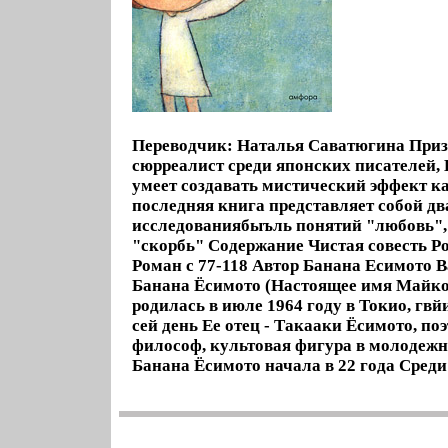
Переводчик: Наталья Саватюгина При
сюрреалист среди японских писателей,
умеет создавать мистический эффект ка
последняя книга представляет собой дв
исследованиябыъль понятий "любовь",
"скорбь" Содержание Чистая совесть Ро
Роман c 77-118 Автор Банана Есимото B
Банана Ёсимото (Настоящее имя Майко
родилась в июле 1964 году в Токио, гвй
сей день Ее отец - Такааки Ёсимото, поэ
философ, культовая фигура в молодеж
Банана Ёсимото начала в 22 года Среди 