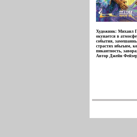
Художник: Михаил Г
окунается в атмосф
события, замешанны
страстях ибыънм, к
пикантность, завора
Автор Джейн Фейзер 