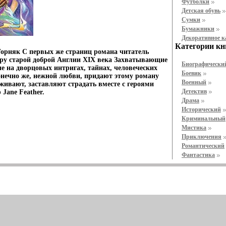
Футболки
Детская обувь
Cумки
Бумажники
Декоративное 
Категории кн
орняк С первых же страниц романа читатель
еру старой доброй Англии XIX века Захватывающие
Биографически
е на дворцовых интригах, тайнах, человеческих
Боевик
онечно же, нежной любви, придают этому роману
Военный
живают, заставляют страдать вместе с героями
Детектив
Jane Feather.
Драма
Исторический
Криминальный
Мистика
Приключения
Романтический
Фантастика