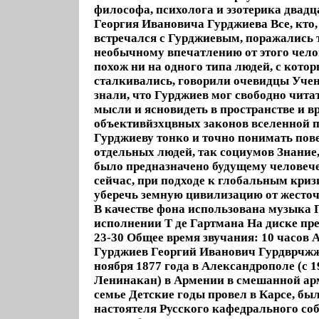
философа, психолога и эзотерика двадца
Георгия Ивановича Гурджиева Все, кто,
встречался с Гурджиевым, поражались
необычному впечатлению от этого чело
похож ни на одного типа людей, с кот
сталкивались, говорили очевидцы Уче
знали, что Гурджиев мог свободно чита
мысли и ясновидеть в пространстве и в
объективйзхцвных законов вселенной 
Гурджиеву тонко и точно понимать пове
отдельных людей, так социумов Знание,
было предназначено будущему человеч
сейчас, при подходе к глобальным криз
уберечь земную цивилизацию от жесто
В качестве фона использована музыка 
исполнении Т де Гартмана На диске пр
23-30 Общее время звучания: 10 часов 
Гурджиев Георгий Иванович Гурдврчжж
ноября 1877 года в Александрополе (с 1
Ленинакан) в Армении в смешанной ар
семье Детские годы провел в Карсе, бы
настоятеля Русского кафедрального со