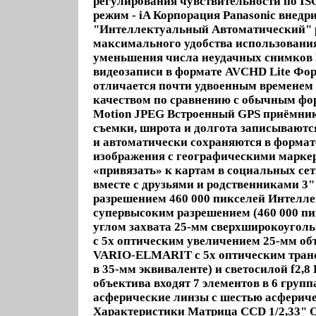
регулирования чувствительности по I
режим - iA Корпорация Panasonic внедр
"Интеллектуальный Автоматический" 
максимального удобства использовани
уменьшения числа неудачных снимков 
видеозаписи в формате AVCHD Lite Фо
отличается почти удвоенным временем 
качеством по сравнению с обычным фо
Motion JPEG Встроенный GPS приёмник
съемки, широта и долгота записываютс
и автоматически сохраняются в формат
изображения с географическими марк
«привязать» к картам в социальных сет
вместе с друзьями и родственниками 3
разрешением 460 000 пикселей Интелле
супервысоким разрешением (460 000 п
углом захвата 25-мм сверхширокоуголь
с 5х оптическим увеличением 25-мм об
VARIO-ELMARIT с 5x оптическим тран
в 35-мм эквиваленте) и светосилой f2,8
объектива входят 7 элементов в 6 группа
асферические линзы с шестью асферич
Характеристики Матрица CCD 1/2,33" 