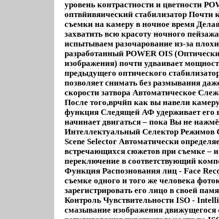
уровень контрастности и цветности P
оптвйивяический стабилизатор Почти 
съемки на камеру в ночное время Дела
захватить всю красоту ночного пейзажа
испытываем разочарование из-за плохи
разработанный POWER OIS (Оптически
изображения) почти удваивает мощнос
предыдущего оптического стабилизато
позволяет снимать без размывания даже
скорости затвора Автоматическое Слеже
После того,врчйп как вы навели камеру
функция Следящей АФ удерживает его в
начинает двигаться – пока Вы не нажмё
Интеллектуальный Селектор Режимов Съ
Scene Selector Автоматически определя
встречающихся сюжетов при съемке – 
переключение в соответствующий ком
Функция Распознования лиц - Face Reco
съемке одного и того же человека фот
зарегистрировать его лицо в своей па
Контроль Чувствительности ISO - Intell
смазывание изображения движущегося 