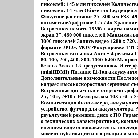
пикселей: 145 млн пикселей Количест
пикселей: 14 млн Объектив Lвуцещei
Фокусное расстояние 25–300 мм F33–49
оптическое/цифровое 12х / 4x Хранени
Встроенная память 15Мб + карты пам
экран 3", 460 000 пикселей Максимальн
3000 пикселей Запись видео 1280 x 720, 
формате JPEG, MOV Фокусировка TTL Зат
Встроенная вспышка Авто + 4 режима 
80, 100, 200, 400, 800, 1600-6400 Макро
белого Авто + 18 предустановок Интер
(miniHDMI) Питание Li-Ion аккумулятор
Дополнительные возможности Последов
кадра/с Высокоскоростная серийная съе
Встроенные динамики и стереомикрофо
2 с, 10 с, 2+10 с Размеры, мм 103 х 60 х 3
Комплектация Фотокамера, аккумулятор
устройство, футляр для аккумулятора, 
рвуьлтучной ремешок, диск с ПО Гаран
о технических характеристиках, компл
внешнем виде основывается на последн
момент публикации информации и може