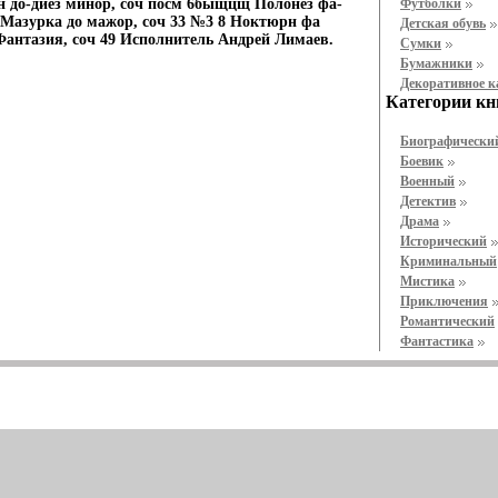
н до-диез минор, соч посм 6быщцщ Полонез фа-
Футболки
7 Мазурка до мажор, соч 33 №3 8 Ноктюрн фа
Детская обувь
Фантазия, соч 49 Исполнитель Андрей Лимаев.
Cумки
Бумажники
Декоративное 
Категории кн
Биографически
Боевик
Военный
Детектив
Драма
Исторический
Криминальный
Мистика
Приключения
Романтический
Фантастика