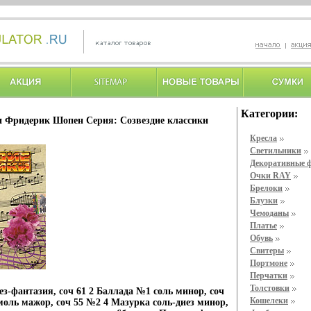
Категории:
и Фридерик Шопен Серия: Созвездие классики
Кресла
Светильники
Декоративные 
Очки RAY
Брелоки
Блузки
Чемоданы
Платье
Обувь
Свитеры
Портмоне
Перчатки
Толстовки
з-фантазия, соч 61 2 Баллада №1 соль минор, соч
Кошелеки
оль мажор, соч 55 №2 4 Мазурка соль-диез минор,