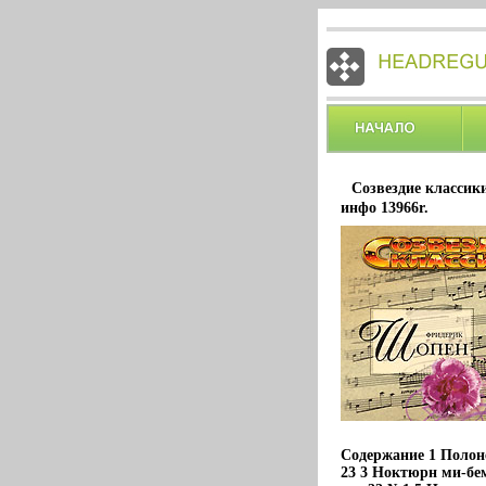
Созвездие классик
инфо 13966r.
Содержание 1 Полоне
23 3 Ноктюрн ми-бем