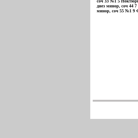
соч 33 №1 5 Ноктюр
диез минор, соч 44 
минор, соч 55 №1 9 