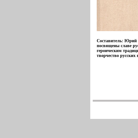
Составитель: Юрий 
посвящены славе рус
героическим традиц
творчество русских 