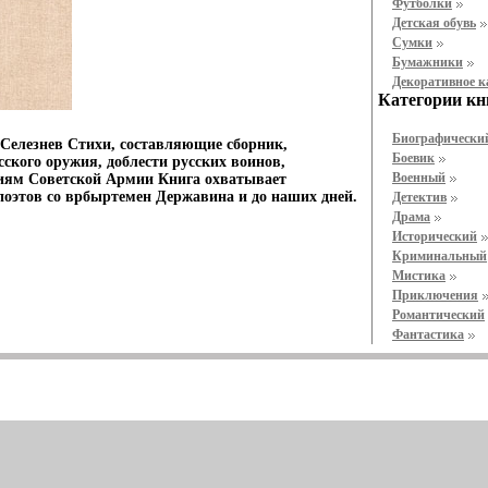
Футболки
Детская обувь
Cумки
Бумажники
Декоративное 
Категории кн
Биографически
Селезнев Стихи, составляющие сборник,
Боевик
ского оружия, доблести русских воинов,
Военный
иям Советской Армии Книга охватывает
поэтов со врбыртемен Державина и до наших дней.
Детектив
Драма
Исторический
Криминальный
Мистика
Приключения
Романтический
Фантастика