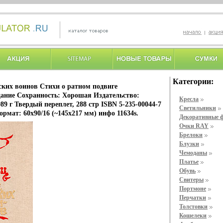
Категории:
сских воинов Стихи о ратном подвиге
дание Сохранность: Хорошая Издательство:
Кресла
89 г Твердый переплет, 288 стр ISBN 5-235-00044-7
Светильники
ормат: 60x90/16 (~145х217 мм) инфо 11634s.
Декоративные 
Очки RAY
Брелоки
Блузки
Чемоданы
Платье
Обувь
Свитеры
Портмоне
Перчатки
Толстовки
Кошелеки