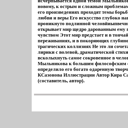
исчерпывается одной темой Мыльников
новому, к острым и сложным проблема
его произведениях проходят темы борьб
любви и веры Его искусство глубоко н
проникнуто подлинной человйиыпвечн
открывает мир щедро дарованным ему 
чувством Этот мир предстает и в тонч
переживаниях, и в покоряющих глубин
трагических коллизиях Не это ли соче
лирики с волевой, драматической стихи
всколыхнуть самое сокровенное в чело
Мыльникова к большим философским 
определило его богато одаренную твор
КСазонова Иллюстрации Автор Кира С
(составитель, автор).