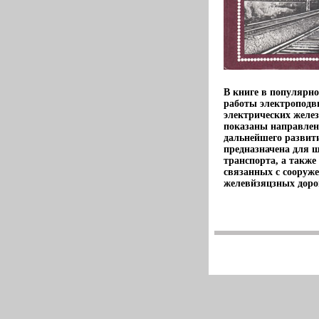
В книге в популярно
работы электроподв
электрических желез
показаны направле
дальнейшего развит
предназначена для 
транспорта, а такж
связанных с сооруж
желевйзяцзных доро