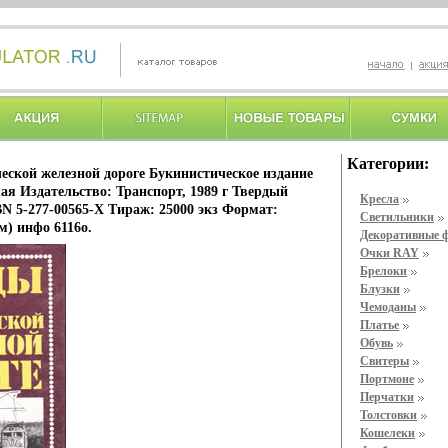
Категории:
ческой железной дороге Букинистическое издание
я Издательство: Транспорт, 1989 г Твердый
Кресла
SBN 5-277-00565-X Тираж: 25000 экз Формат:
Светильники
м) инфо 6116o.
Декоративные 
Очки RAY
Брелоки
Блузки
Чемоданы
Платье
Обувь
Свитеры
Портмоне
Перчатки
Толстовки
Кошелеки