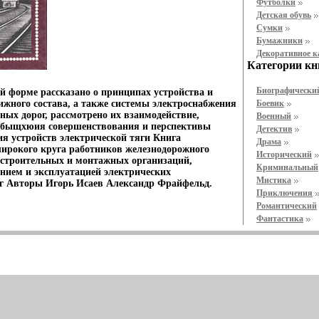
Футболки
Детская обувь
Cумки
Бумажники
Декоративное 
Категории кн
Биографически
й форме рассказано о принципах устройства и
ижного состава, а также системы электроснабжения
Боевик
ных дорог, рассмотрено их взаимодействие,
Военный
нбыщхюия совершенствования и перспективы
Детектив
ия устройств электрической тяги Книга
Драма
широкого круга работников железнодорожного
Исторический
е строительных и монтажных организаций,
Криминальный
ением и эксплуатацией электрических
Мистика
г Авторы Игорь Исаев Александр Фрайфельд.
Приключения
Романтический
Фантастика