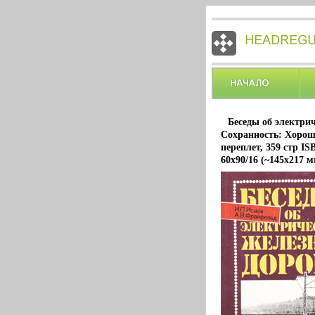
Беседы об электри
Сохранность: Хороша
переплет, 359 стр I
60x90/16 (~145х217 м