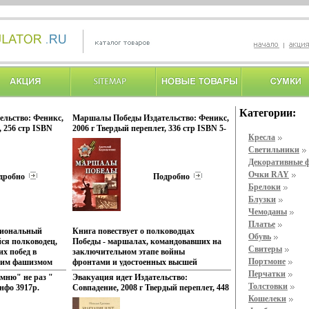
Категории:
ельство: Феникс,
Маршалы Победы Издательство: Феникс,
, 256 стр ISBN
2006 г Твердый переплет, 336 стр ISBN 5-
Кресла
 3000 экз
222-08516-3 Тираж: 3000 экз Формат:
0х205 мм) инфо
84x108/32 (~130х205 мм) инфо 3890p.
Светильники
Декоративные 
Очки RAY
дробно
Подробно
Брелоки
Блузки
Чемоданы
Платье
циональный
Книга повествует о полководцах
Обувь
ся полководец,
Победы - маршалах, командовавших на
Свитеры
х побед в
заключительном этапе войны
Портмоне
ким фашизмом
фронтами и удостоенных высшей
гих проведенных
полководческой награды - ордена
Перчатки
мню" не раз "
Эвакуация идет Издательство:
, вошедших в
"Победы" Их имена широко известны:
Толстовки
нфо 3917p.
Совпадение, 2008 г Твердый переплет, 448
военной
ГКЖукбыъвпов, AMВасилевский,
стр ISBN 978-5-903060-39-9 Тираж: 3000
Кошелеки
книга
ИСКонев, ККРокоссовский, ЛАГоворов,
экз Формат: 60x90/16 (~145х217 мм) инфо