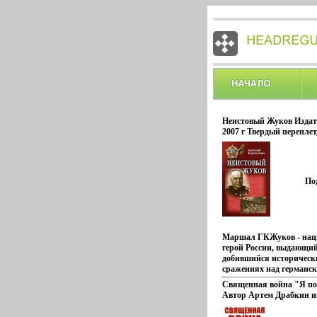
Неистовый Жуков Издат
2007 г Твердый переплет
978-5-222-11440-7 Тираж:
Формат: 84x108/32 (~13
3889p.
По
Маршал ГКЖуков - на
герой России, выдающий
добившийся исторически
сражениях над германс
Книга повествует о мно
Священная война "Я по
полководцем сражениях
Автор Артем Драбкин и
абыъвннналы мировой 
истории Предлагаемая 