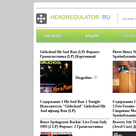
Girlschool Hit And Run (LP) Формат:
Pierre Henry M
Грампластинка (LP) (Картонный
Spatiodynami
конверт) Дистрибьюторы: Get Back, ООО
Грампластинк
"Лилит Рекордс" Европейский Союз
конверт) Дис
Лицензионные товары Характеристики
Европейский
аудионосителей 1981 г Альбом:
товары Харак
Подробно
Импортное издание инфо 13438r.
2010 г Сборн
13445r.
Содержание 1 Hit And Run 2 Tonight
Содержание 1 L
Исполнитель "Girlschool" Girlschool Hit
3 Fete Foraine
And вфъшр Run (LP).
Cinquieme Mou
Spatiodynamis
9 Spatiodynam
Bruce Springsteen Rockin' Live From Italy
Bravery Stir 
быьдйИсполни
1993 (2 LP) Формат: 2 Грампластинка
(Jewel Case) 
Henry.
(LP) (Картонный конверт)
Def Jam Musi
Дистрибьюторы: BCD B V , ООО Музыка
Мьюзик" Евр