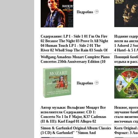
Европейский Союз Лицензионные
Лицензионны
товары инфо 13478r.
аудионосителе
Подробно
Импортное из
Содержание: LP 1 - Side 1 01 I'm On Fire
Издание содер
02 Because The Night 03 Prove It All Night
песен на анг
04 Human Touch LP 1 - Side 2 01 The
1 Adored 2 Son
River 02 Wholl Stop The Rain 03 Souls Of
4 Hatef--k 5 I
The Departed 04 Born In The USA LP 2
Bendable 7 Th
Wolfgang Amadeus Mozart Complete Piano
Поющий бамб
быьве- Side 1 01 Light Of Day 02 Hungry
Seen The Futu
Concertos 250th Anniversary Edition (10
отдыха и расс
Heart 03 Thunder Road LP 2 - Side 2 01
Knuckles 10 J
CD) Формат: 10 Audio CD (Box Set)
Glory Days 02 Born To Run 03 Rockin All
Sugar Pill Ис
Дистрибьюторы: Teldec Classics
Over The World 04 Working On The
International GMBH, Торговая Фирма
Highway На упаковке содержится
инфо 13515r.
дополнительная информация на
Подробно
английском языке Исполнитель Брюс
Спрингстин Bruвййцдce Springsteen.
Автор музыки: Вольфганг Моцарт Все
Нежное, прот
исполнители Содержание: CD 1:
звучание бам
Concerto No 1 In F Major, K37 Cadenzas
стало визитн
(II & III): Karl Engel 01 Allegro 02
восточных ст
Andante 03 Allegro Concerto No 2 In В
культур мног
Simon & Garfunkel Original Album Classics
Korn Original 
Flat Maбыээjor, K39 Cadenzas (I & III):
в своих прои
(3 CD) & Garfunkel" "Simon And
Формат: 3 Au
Karl Engel 04 Allegro Spiritoso 05 Andante
бамбуковую б
Garfunkel" инфо 13536r.
коробка) Дис