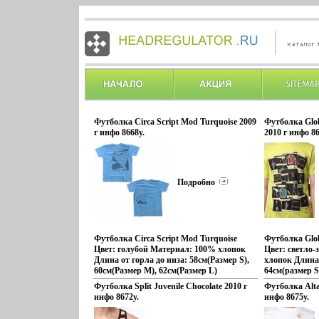
Футболка Circa Script Mod Turquoise 2009
Футболка Glob
г инфо 8668y.
2010 г инфо 86
Подробно
Футболка Circa Script Mod Turquoise
Футболка Glob
Цвет: голубой Материал: 100% хлопок
Цвет: светло
Длина от горла до низа: 58см(Размер S),
хлопок Длина 
60см(Размер M), 62см(Размер L)
64см(размер S
Ширина: 48см(Размер S), 50см(Размер
M),68см(разм
Футболка Split Juvenile Chocolate 2010 г
Футболка Alta
M), 52см(Размер L)
46см(размер S
инфо 8672y.
инфо 8675y.
Производибьювптель: Circa Размеры: L,
50см(размер 
M, S 1999 – это год рождения CIRCA
Globe Размеры: