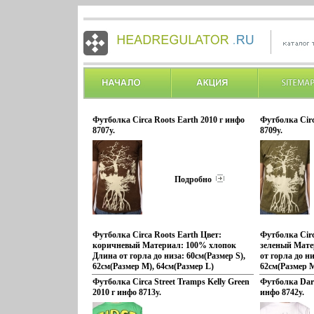
Футболка Circa Roots Earth 2010 г инфо
Футболка Circ
8707y.
8709y.
Подробно
Футболка Circa Roots Earth Цвет:
Футболка Circ
коричневый Материал: 100% хлопок
зеленый Мате
Длина от горла до низа: 60см(Размер S),
от горла до ни
62см(Размер M), 64см(Размер L)
62см(Размер M
Ширина: 48см(Размер S), 50см(Размер
Ширина: 48см
Футболка Circa Street Tramps Kelly Green
Футболка Dark
M), 52см(Размер L) Производитель:
M), 52см(Разм
2010 г инфо 8713y.
инфо 8742y.
бьюгжCirca Размеры: L, M, S 1999 – это
Cirбьюглca Ра
год рождения CIRCA footwear,
год рождения