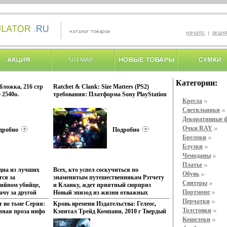
Категории:
обложка, 216 стр
Ratchet & Clank: Size Matters (PS2)
 2540o.
требования: Платформа Sony PlayStation
Кресла
2 инфо 429p.
Светильники
Декоративные 
Очки RAY
дробно
Подробно
Брелоки
Блузки
Чемоданы
Платье
дна из лучших
Всех, кто успел соскучиться по
Обувь
тся за
знаменитым путешественникам Рэтчету
Свитеры
рийном убийце,
и Кланку, ждет приятный сюрприз
Портмоне
ачу за другой
Новый эпизод из жизни отважных
ступлений, а
исследователей космоса открывает путь
Перчатки
 во тьме Серия:
Кровь времени Издательства: Гелеос,
пор не
к страшным тайнам и захватывающим
Толстовки
нная проза инфо
Кэпитал Трейд Компани, 2010 г Твердый
 по-прежнему
приклюбыъгмчениям! Запутанная
переплет, 416 стр ISBN 978-5-412-00063-3
Кошелеки
и выискивает
история, развивающаяся на фоне
Тираж: 7000 экз Формат: 145x220 инфо