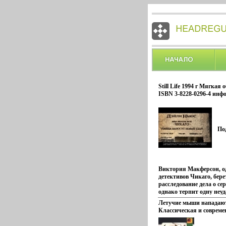
Still Life 1994 г Мягкая 
ISBN 3-8228-0296-4 инфо
По
Виктория Макферсон, о
детективов Чикаго, бере
расследование дела о се
однако терпит одну неуд
Совершено уже пять пре
Летучие мыши нападают
никаких зацепок до сих 
Классическая и совреме
найбыъиадено - маньяк
2308p.
разгуливает на свободе 