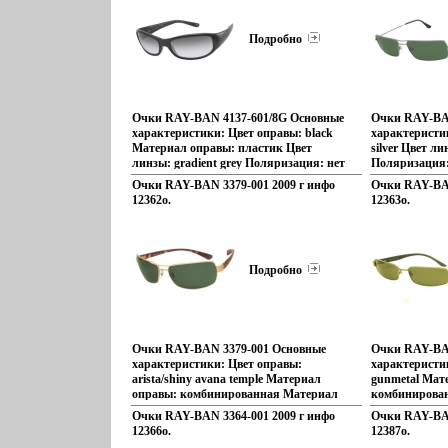
Подробно
Очки RAY-BAN 4137-601/8G Основные
Очки RAY-BA
характеристики: Цвет оправы: black
характеристи
Материал оправы: пластик Цвет
silver Цвет л
линзы: gradient grey Поляризация: нет
Поляризация:
Производитель: Luxottica Коллекция:
Luxottica Ко
Очки RAY-BAN 3379-001 2009 г инфо
Очки RAY-BAN
FAST вфяео Артикул: 4137-601/8G.
Артикул: 3240
12362o.
12363o.
Подробно
Очки RAY-BAN 3379-001 Основные
Очки RAY-BA
характеристики: Цвет оправы:
характеристи
arista/shiny avana temple Материал
gunmetal Мат
оправы: комбинированная Материал
комбинирова
линзы: стекло Цвет линзы: G-15XLT
стекло Цвет 
Очки RAY-BAN 3364-001 2009 г инфо
Очки RAY-BAN
Поляризация: нет
Поляризация:
12366o.
12387o.
Производитель:бэпжэ Luxottica
Luxottica Ко