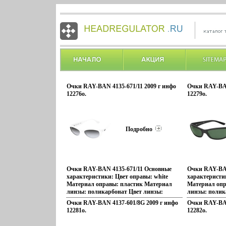
Очки RAY-BAN 4135-671/11 2009 г инфо
Очки RAY-BAN
12276o.
12279o.
Подробно
Очки RAY-BAN 4135-671/11 Основные
Очки RAY-BAN
характеристики: Цвет оправы: white
характеристик
Материал оправы: пластик Материал
Материал опр
линзы: поликарбонат Цвет линзы:
линзы: полик
gradient grey Поляризация: нет
grey/green По
Очки RAY-BAN 4137-601/8G 2009 г инфо
Очки RAY-BAN
Производитель: Luxottica
Производитель
12281o.
12282o.
бэрйдКоллекция: FAST&FURIOUS
Колбэрйилек
Артикул: 4135-671/11.
Артикул: 4137