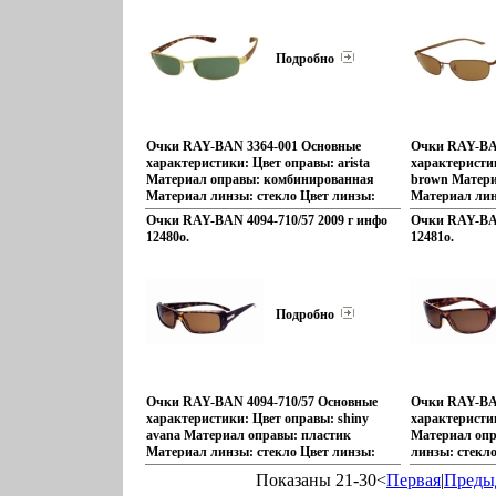
Коллекция: ACTIVE LIFESTYLE
LIFESTYLE Ар
Артикул: 3379-001.
Подробно
Очки RAY-BAN 3364-001 Основные
Очки RAY-BA
характеристики: Цвет оправы: arista
характеристи
Материал оправы: комбинированная
brown Матери
Материал линзы: стекло Цвет линзы:
Материал лин
G-15XLT Поляризация: нет
B-15XLT Поля
Очки RAY-BAN 4094-710/57 2009 г инфо
Очки RAY-BAN
Производитель: Luxottica
Производитель
12480o.
12481o.
Коллекбэпжфция: ACTIVE
Коллекция:б
LIFESTYLE Артикул: 3364-001.
LIFESTYLE Ар
Подробно
Очки RAY-BAN 4094-710/57 Основные
Очки RAY-BA
характеристики: Цвет оправы: shiny
характеристи
avana Материал оправы: пластик
Материал опр
Материал линзы: стекло Цвет линзы:
линзы: стекл
B-15XLT Поляризация: нет
Поляризация:
Показаны 21-30<
Первая
|
Преды
Производитель: Luxottica
Luxottica Ко