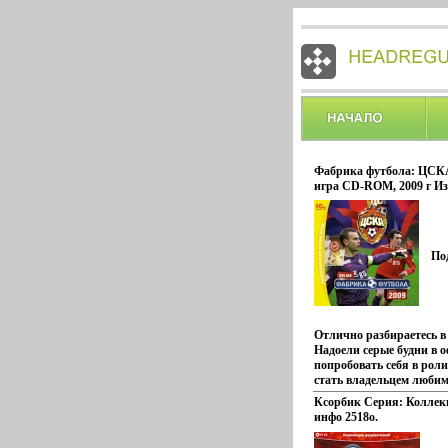
Фабрика футбола: ЦСК
игра CD-ROM, 2009 г Из
Разработчики: Isports, 
пластиковый Jewel case 
программа не запускает
По
Отлично разбираетесь в
Надоели серые будни в 
попробовать себя в рол
стать владельцем люби
Участвуйте в первом он
Ксорбик Серия: Коллек
чемпионате России по ф
инфо 2518o.
Выберите любибыъкямы
тренируйте футболистов