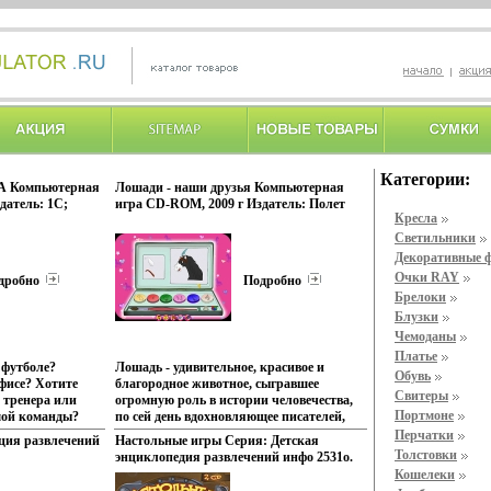
Категории:
А Компьютерная
Лошади - наши друзья Компьютерная
датель: 1С;
игра CD-ROM, 2009 г Издатель: Полет
Кресла
TeamPlay 2 B V
Навигатора; Разработчик: Kiddinx
Что делать, если
пластиковый Jewel case Что делать, если
Светильники
ся? инфо 2471o.
программа не запускается? инфо 2517o.
Декоративные 
Очки RAY
дробно
Подробно
Брелоки
Блузки
Чемоданы
Платье
 футболе?
Лошадь - удивительное, красивое и
Обувь
офисе? Хотите
благородное животное, сыгравшее
Свитеры
и тренера или
огромную роль в истории человечества,
Портмоне
мой команды?
по сей день вдохновляющее писателей,
лайн-
поэтов и художников, а для многих
Перчатки
ция развлечений
Настольные игры Серия: Детская
утболу!
людей просто ставшее близким
Толстовки
энциклопедия развлечений инфо 2531o.
й клуб,
другобыъйпм Настал черед и
Кошелеки
, выводите
компьютерным играм отдать должное